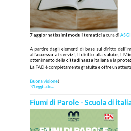
7 aggiornatissimi moduli tematici
a cura di
ASGI
A partire dagli elementi di base sul diritto dell
all'
accesso ai servizi
, il diritto alla
salute
, i Mi
ottenimento della
cittadinanza
italiana e la
protez
La FAD è completamente gratuita e offre un attest
Buona visione
!
Leggi tutto...
Fiumi di Parole - Scuola di it