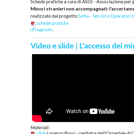
Schede pratiche a cura di ASGI - Associazione per g
Minori stranieri non accompagnati: l'accertamento
realizzate dal progetto
Sofia - Servizi e Operatori 
schede pratiche
Leggi tutto...
Video e slide | L'accesso dei 
Materiali
:
slide
Lorenza Rossi - pediatra dell'Ospedale di C