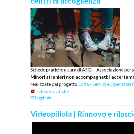
centri di accoglienza
Schede pratiche a cura di ASGI - Associazione per g
Minori stranieri non accompagnati: l'accertamento
realizzate dal progetto
Sofia - Servizi e Operatori 
schede pratiche
Leggi tutto...
Videopillola | Rinnovo e rila