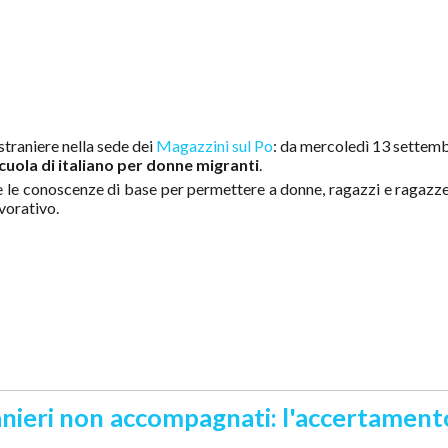
 straniere nella sede dei
Magazzini sul Po
: da mercoledì 13 settemb
cuola di italiano per donne migranti
.
re le conoscenze di base per permettere a donne, ragazzi e ragazze di
avorativo.
ieri non accompagnati: l'accertamento de