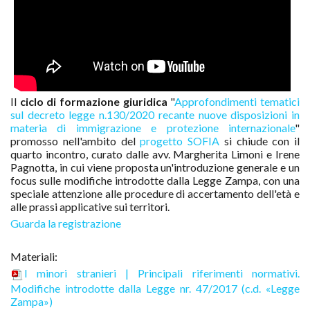
Il
ciclo di formazione giuridica
"
Approfondimenti tematici
sul decreto legge n.130/2020 recante nuove disposizioni in
materia di immigrazione e protezione internazionale
"
promosso nell'ambito del
progetto SOFIA
si chiude con il
quarto incontro, curato dalle avv. Margherita Limoni e Irene
Pagnotta, in cui viene proposta un'introduzione generale e un
focus sulle modifiche introdotte dalla Legge Zampa, con una
speciale attenzione alle procedure di accertamento dell'età e
alle prassi applicative sui territori.
Guarda la registrazione
Materiali:
I minori stranieri | Principali riferimenti normativi.
Modifiche introdotte dalla Legge nr. 47/2017 (c.d. «Legge
Zampa»)