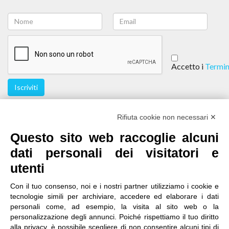
Accetto i
Termin
Iscriviti
Seguici
Rifiuta cookie non necessari ✕
Questo sito web raccoglie alcuni
dati personali dei visitatori e
utenti
Con il tuo consenso, noi e i nostri partner utilizziamo i cookie e
tecnologie simili per archiviare, accedere ed elaborare i dati
personali come, ad esempio, la visita al sito web o la
contatti
|
qualità
|
accessibilità
|
privacy
|
note legali
personalizzazione degli annunci. Poiché rispettiamo il tuo diritto
alla privacy, è possibile scegliere di non consentire alcuni tipi di