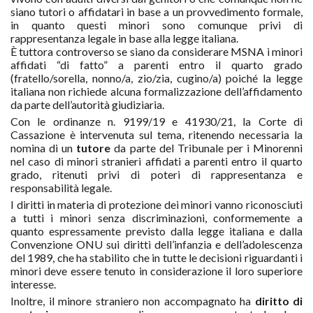
siano tutori o affidatari in base a un provvedimento formale,
in quanto questi minori sono comunque privi di
rappresentanza legale in base alla legge italiana.
È tuttora controverso se siano da considerare MSNA i minori
affidati “di fatto” a parenti entro il quarto grado
(fratello/sorella, nonno/a, zio/zia, cugino/a) poiché la legge
italiana non richiede alcuna formalizzazione dell’affidamento
da parte dell’autorità giudiziaria.
Con le ordinanze n. 9199/19 e 41930/21, la Corte di
Cassazione è intervenuta sul tema, ritenendo necessaria la
nomina di un
tutore
da parte del Tribunale per i Minorenni
nel caso di minori stranieri affidati a parenti entro il quarto
grado, ritenuti privi di poteri di rappresentanza e
responsabilità legale.
I diritti in materia di protezione dei minori vanno riconosciuti
a tutti i minori senza discriminazioni, conformemente a
quanto espressamente previsto dalla legge italiana e dalla
Convenzione ONU sui diritti dell’infanzia e dell’adolescenza
del 1989, che ha stabilito che in tutte le decisioni riguardanti i
minori deve essere tenuto in considerazione il loro superiore
interesse.
Inoltre, il minore straniero non accompagnato ha
diritto di