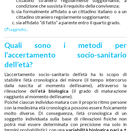
cittadino straniero regolarmente soggiornante, a
condizione che sussista il requisito della convivenza;
sia formalmente affidato a un cittadino italiano o a un
cittadino straniero regolarmente soggiornante;
sia affidato “di fatto” a parente entro il quarto grado.
Leggi tutto...
Quali sono i metodi per
l’accertamento socio-sanitario
dell’età?
L’accertamento socio–sanitario dell’età ha lo scopo di
stabilire l’età cronologica del minore (il tempo intercorso
dalla nascita al momento dell’esame), attraverso la
rilevazione dell’
età biologica
(il grado di maturazione
raggiunto al momento dell’esame).
Poiché ciascun individuo matura con il proprio ritmo persone
con la medesima età cronologica possono essere fisicamente
molto diverse. Di conseguenza, l’età cronologica di un
soggetto individuata sulla base di rilevazioni fisiche non
potrà mai essere determinata con precisione ma solo in
termini probabilistici, con una
variabilità biologica pari a ±