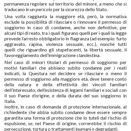
permanenza regolare sul territorio del minore, a meno che si
traducano in un pericolo per la sicurezza dello Stato.
Una volta raggiunta la maggiore età, però, la normativa
esclude la possibilità di rilasciare o rinnovare il permesso di
soggiorno in caso di condanne, anche non definitive, per
alcuni tipi di reato, tra i quali figurano quelli per i quali la legge
prevede l’arresto obbligatorio in flagranza (ad esempio: furto
aggravato, rapina, violenza sessuale, ecc.), nonché tutti
quelli che riguardino gli stupefacenti, la libertà sessuale, il
favoreggiamento dell’immigrazione clandestina.
Nel caso di minori titolari di permesso di soggiorno per
motivi familiari che abbiano subito condanne per i reati
indicati, la Questura nel decidere se rilasciare o meno il
permesso di soggiorno alla maggiore età, deve tenere conto
della natura e della effettività dei vincoli familiari
dell’interessato, dell’esistenza di legami familiari e sociali con
il suo Paese d’origine, e della durata del suo soggiorno in
Italia.
Inoltre, in caso di domanda di protezione internazionale, al
richiedente che abbia subito condanne deve essere sempre
garantita una forma di protezione che lo tuteli dal rischio di
espulsione, se, nel Paese di origine, correrebbe il rischio di
persecuzione, tortura o trattamenti inumani o degradanti.