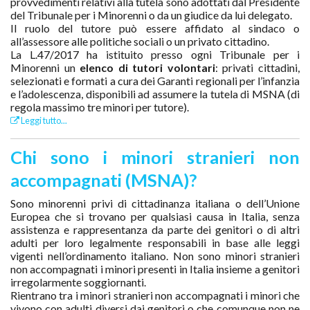
provvedimenti relativi alla tutela sono adottati dal Presidente
del Tribunale per i Minorenni o da un giudice da lui delegato.
Il ruolo del tutore può essere affidato al sindaco o
all’assessore alle politiche sociali o un privato cittadino.
La L.47/2017 ha istituito presso ogni Tribunale per i
Minorenni un
elenco di tutori volontari
: privati cittadini,
selezionati e formati a cura dei Garanti regionali per l’infanzia
e l’adolescenza, disponibili ad assumere la tutela di MSNA (di
regola massimo tre minori per tutore).
Leggi tutto...
Chi sono i minori stranieri non
accompagnati (MSNA)?
Sono minorenni privi di cittadinanza italiana o dell’Unione
Europea che si trovano per qualsiasi causa in Italia, senza
assistenza e rappresentanza da parte dei genitori o di altri
adulti per loro legalmente responsabili in base alle leggi
vigenti nell’ordinamento italiano. Non sono minori stranieri
non accompagnati i minori presenti in Italia insieme a genitori
irregolarmente soggiornanti.
Rientrano tra i minori stranieri non accompagnati i minori che
vivono con adulti diversi dai genitori o che comunque non ne