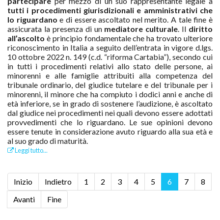
partecipare
per mezzo di un suo rappresentante legale a
tutti i procedimenti giurisdizionali e amministrativi che
lo riguardano
e di essere ascoltato nel merito. A tale fine è
assicurata la presenza di un
mediatore culturale
. Il
diritto
all’ascolto
è principio fondamentale che ha trovato ulteriore
riconoscimento in Italia a seguito dell’entrata in vigore d.lgs.
10 ottobre 2022 n. 149 (c.d. “riforma Cartabia”), secondo cui
in tutti i procedimenti relativi allo stato delle persone, ai
minorenni e alle famiglie attribuiti alla competenza del
tribunale ordinario, del giudice tutelare e del tribunale per i
minorenni, il minore che ha compiuto i dodici anni e anche di
età inferiore, se in grado di sostenere l’audizione, è ascoltato
dal giudice nei procedimenti nei quali devono essere adottati
provvedimenti che lo riguardano. Le sue opinioni devono
essere tenute in considerazione avuto riguardo alla sua età e
al suo grado di maturità.
Leggi tutto...
Inizio
Indietro
1
2
3
4
5
6
7
8
Avanti
Fine