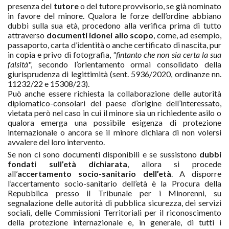
presenza del
tutore
o del tutore provvisorio, se già nominato
in favore del minore. Qualora le forze dell’ordine abbiano
dubbi sulla sua età, procedono alla verifica prima di tutto
attraverso
documenti idonei allo scopo
, come, ad esempio,
passaporto, carta d’identità o anche certificato di nascita, pur
in copia e privo di fotografia,
"
fintanto che non sia certa la sua
falsità
", secondo l’orientamento ormai consolidato della
giurisprudenza di legittimità (sent. 5936/2020, ordinanze nn.
11232/22 e 15308/23).
Può anche essere richiesta la collaborazione delle autorità
diplomatico-consolari del paese d’origine dell’interessato,
vietata però nel caso in cui il minore sia un richiedente asilo o
qualora emerga una possibile esigenza di protezione
internazionale o ancora se il minore dichiara di non volersi
avvalere del loro intervento.
Se non ci sono documenti disponibili e se sussistono
dubbi
fondati sull’età dichiarata
, allora si procede
all’
accertamento socio-sanitario dell’età
. A disporre
l’accertamento socio-sanitario dell’età è la Procura della
Repubblica presso il Tribunale per i Minorenni, su
segnalazione delle autorità di pubblica sicurezza, dei servizi
sociali, delle Commissioni Territoriali per il riconoscimento
della protezione internazionale e, in generale, di tutti i