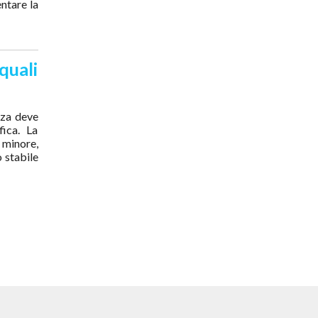
entare la
quali
enza deve
fica. La
o minore,
 stabile