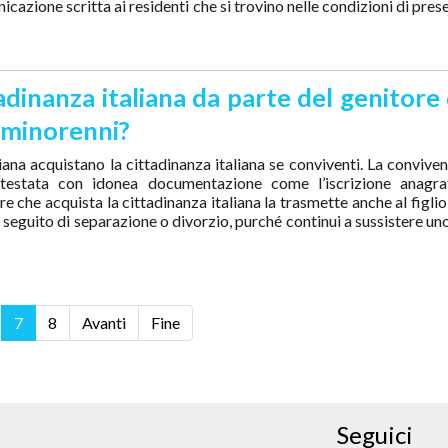
cazione scritta ai residenti che si trovino nelle condizioni di pres
adinanza italiana da parte del genitore 
i minorenni?
aliana acquistano la cittadinanza italiana se conviventi. La conviv
ttestata con idonea documentazione come l’iscrizione anagra
re che acquista la cittadinanza italiana la trasmette anche al figli
eguito di separazione o divorzio, purché continui a sussistere uno
7
8
Avanti
Fine
Seguici