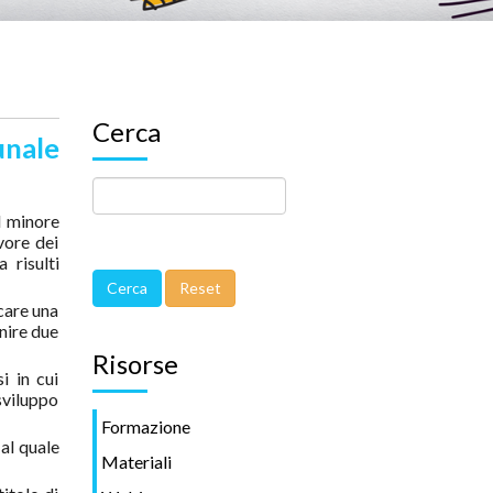
Cerca
unale
l minore
vore dei
a risulti
icare una
rnire due
Risorse
i in cui
 sviluppo
Formazione
al quale
Materiali