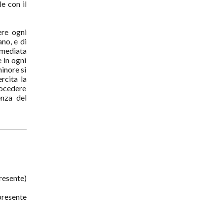
e con il
ere ogni
no, e di
mmediata
e in ogni
inore si
rcita la
rocedere
enza del
resente)
presente