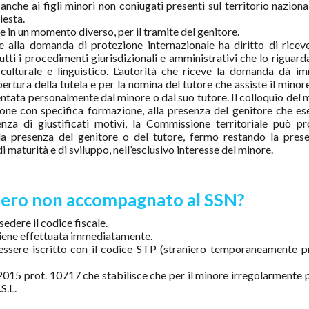
che ai figli minori non coniugati presenti sul territorio nazional
iesta.
in un momento diverso, per il tramite del genitore.
alla domanda di protezione internazionale ha diritto di ricev
ti i procedimenti giurisdizionali e amministrativi che lo riguarda
culturale e linguistico. L’autorità che riceve la domanda dà i
ertura della tutela e per la nomina del tutore che assiste il minor
tata personalmente dal minore o dal suo tutore. Il colloquio del m
e con specifica formazione, alla presenza del genitore che ese
enza di giustificati motivi, la Commissione territoriale può p
la presenza del genitore o del tutore, fermo restando la pres
 maturità e di sviluppo, nell’esclusivo interesse del minore.
aniero non accompagnato al SSN?
sedere il codice fiscale.
e viene effettuata immediatamente.
 essere iscritto con il codice STP (straniero temporaneamente p
/2015 prot. 10717 che stabilisce che per il minore irregolarmente 
S.L.