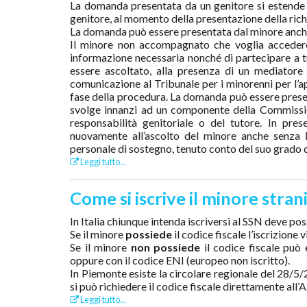
La domanda presentata da un genitore si estende an
genitore, al momento della presentazione della rich
La domanda può essere presentata dal minore anche 
Il minore non accompagnato che voglia accedere 
informazione necessaria nonché di partecipare a tut
essere ascoltato, alla presenza di un mediatore 
comunicazione al Tribunale per i minorenni per l’ap
fase della procedura. La domanda può essere presen
svolge innanzi ad un componente della Commission
responsabilità genitoriale o del tutore. In pres
nuovamente all’ascolto del minore anche senza 
personale di sostegno, tenuto conto del suo grado di
Leggi tutto...
Come si iscrive il minore str
In Italia chiunque intenda iscriversi al SSN deve pos
Se il minore
possiede
il codice fiscale l’iscrizion
Se il minore
non possiede
il codice fiscale può
oppure con il codice ENI (europeo non iscritto).
In Piemonte esiste la circolare regionale del 28/5
si può richiedere il codice fiscale direttamente all’A.
Leggi tutto...