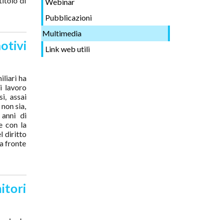
itolo di
Webinar
Pubblicazioni
Multimedia
otivi
Link web utili
liari ha
i lavoro
i, assai
 non sia,
 anni di
e con la
l diritto
 a fronte
itori