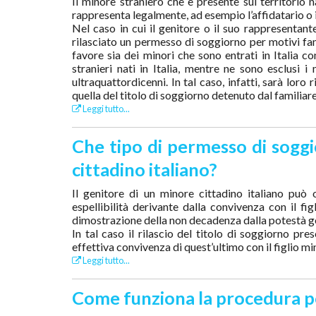
Il minore straniero che è presente sul territorio
rappresenta legalmente, ad esempio l’affidatario o i
Nel caso in cui il genitore o il suo rappresentant
rilasciato un permesso di soggiorno per motivi fami
favore sia dei minori che sono entrati in Italia co
stranieri nati in Italia, mentre ne sono esclusi i
ultraquattordicenni. In tal caso, infatti, sarà lor
quella del titolo di soggiorno detenuto dal familiare 
Leggi tutto...
Che tipo di permesso di soggi
cittadino italiano?
Il genitore di un minore cittadino italiano può
espellibilità derivante dalla convivenza con il f
dimostrazione della non decadenza dalla potestà ge
In tal caso il rilascio del titolo di soggiorno pre
effettiva convivenza di quest’ultimo con il figlio mi
Leggi tutto...
Come funziona la procedura pe