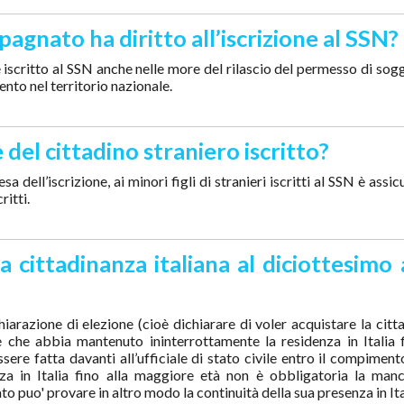
agnato ha diritto all’iscrizione al SSN?
scritto al SSN anche nelle more del rilascio del permesso di sogg
ento nel territorio nazionale.
re del cittadino straniero iscritto?
a dell’iscrizione, ai minori figli di stranieri iscritti al SSN è assic
ritti.
a cittadinanza italiana al diciottesimo
ichiarazione di elezione (cioè dichiarare di voler acquistare la cit
 che abbia mantenuto ininterrottamente la residenza in Italia f
ere fatta davanti all’ufficiale di stato civile entro il compiment
nza in Italia fino alla maggiore età non è obbligatoria la man
ato puo' provare in altro modo la continuità della sua presenza in Ita