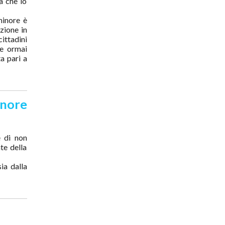
a che lo
minore è
zione in
cittadini
le ormai
ta pari a
inore
e di non
te della
ia dalla