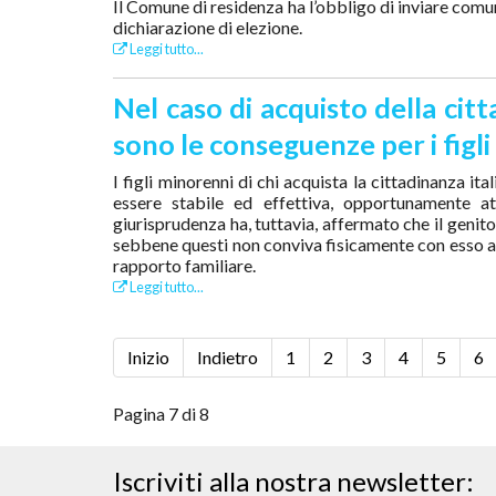
Il Comune di residenza ha l’obbligo di inviare comuni
dichiarazione di elezione.
Leggi tutto...
Nel caso di acquisto della citt
sono le conseguenze per i figl
I figli minorenni di chi acquista la cittadinanza it
essere stabile ed effettiva, opportunamente a
giurisprudenza ha, tuttavia, affermato che il genito
sebbene questi non conviva fisicamente con esso a s
rapporto familiare.
Leggi tutto...
Inizio
Indietro
1
2
3
4
5
6
Pagina 7 di 8
Iscriviti alla nostra newsletter: