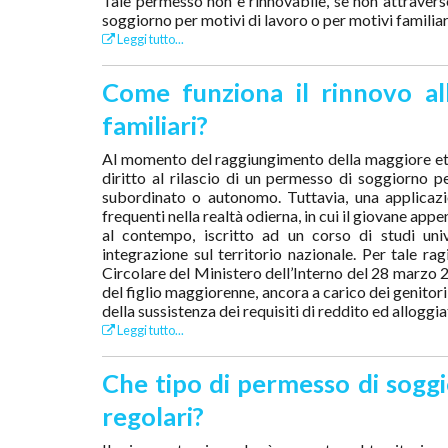
Tale permesso non è rinnovabile, se non attravers
soggiorno per motivi di lavoro o per motivi familiari
Leggi tutto...
Come funziona il rinnovo a
familiari?
Al momento del raggiungimento della maggiore età, 
diritto al rilascio di un permesso di soggiorno pe
subordinato o autonomo. Tuttavia, una applicazio
frequenti nella realtà odierna, in cui il giovane ap
al contempo, iscritto ad un corso di studi univ
integrazione sul territorio nazionale. Per tale ra
Circolare del Ministero dell’Interno del 28 marzo 2
del figlio maggiorenne, ancora a carico dei genitori
della sussistenza dei requisiti di reddito ed alloggia
Leggi tutto...
Che tipo di permesso di soggi
regolari?