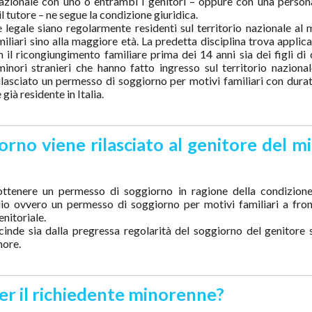
 nazionale con uno o entrambi i genitori – oppure con una person
l tutore – ne segue la condizione giuridica.
e legale siano regolarmente residenti sul territorio nazionale al 
liari sino alla maggiore età. La predetta disciplina trova applica
n il ricongiungimento familiare prima dei 14 anni sia dei figli di 
 minori stranieri che hanno fatto ingresso sul territorio naziona
o rilasciato un permesso di soggiorno per motivi familiari con dura
già residente in Italia.
orno viene rilasciato al genitore del m
 ottenere un permesso di soggiorno in ragione della condizion
iglio ovvero un permesso di soggiorno per motivi familiari a fron
nitoriale.
scinde sia dalla pregressa regolarità del soggiorno del genitore s
nore.
r il richiedente minorenne?