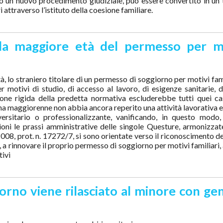
o un nuovo procedimento giudiziale, può essere convertito in un t
 attraverso l’istituto della coesione familiare.
lla maggiore età del permesso per m
lo straniero titolare di un permesso di soggiorno per motivi fami
r motivi di studio, di accesso al lavoro, di esigenze sanitarie, d
ne rigida della predetta normativa escluderebbe tutti quei cas
pena maggiorenne non abbia ancora reperito una attività lavorativa e
ersitario o professionalizzante, vanificando, in questo modo,
gioni le prassi amministrative delle singole Questure, armonizzat
008, prot. n. 17272/7, si sono orientate verso il riconoscimento de
, a rinnovare il proprio permesso di soggiorno per motivi familiari,
tivi
orno viene rilasciato al minore con gen