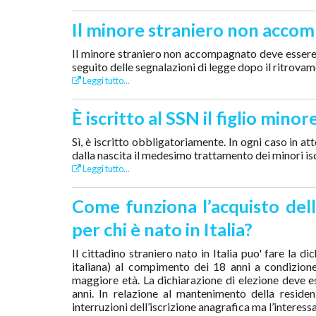
Il minore straniero non accomp
Il minore straniero non accompagnato deve essere i
seguito delle segnalazioni di legge dopo il ritrovam
Leggi tutto...
È iscritto al SSN il figlio mino
Sì, è iscritto obbligatoriamente. In ogni caso in attes
dalla nascita il medesimo trattamento dei minori isc
Leggi tutto...
Come funziona l’acquisto dell
per chi è nato in Italia?
Il cittadino straniero nato in Italia puo' fare la d
italiana) al compimento dei 18 anni a condizione
maggiore età. La dichiarazione di elezione deve ess
anni. In relazione al mantenimento della reside
interruzioni dell’iscrizione anagrafica ma l’interess