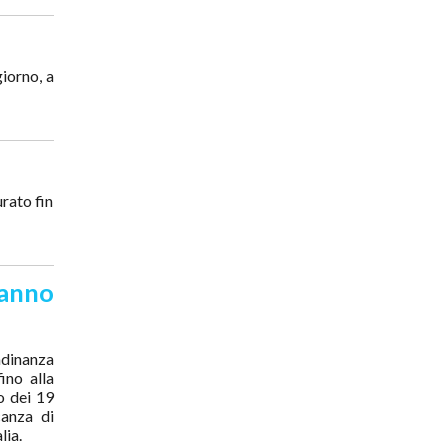
iorno, a
urato fin
 anno
tadinanza
ino alla
o dei 19
canza di
lia.