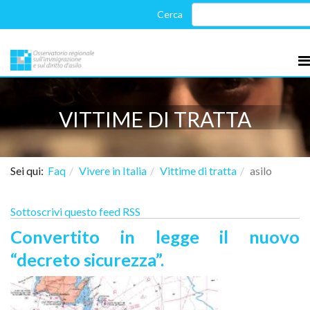
VITTIME DI TRATTA
Sei qui:
Faq
Vivere in Italia
Vittime di tratta
asilo
Sottoscrivi questo feed RSS
Convertito in legge il nuovo
“decreto sicurezza”.