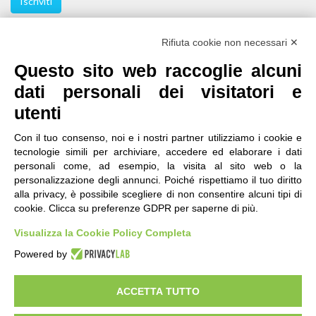
Iscriviti
Seguici
Rifiuta cookie non necessari ✕
Questo sito web raccoglie alcuni
dati personali dei visitatori e
utenti
Con il tuo consenso, noi e i nostri partner utilizziamo i cookie e
tecnologie simili per archiviare, accedere ed elaborare i dati
personali come, ad esempio, la visita al sito web o la
contatti
|
qualità
|
accessibilità
|
privacy
|
note legali
personalizzazione degli annunci. Poiché rispettiamo il tuo diritto
alla privacy, è possibile scegliere di non consentire alcuni tipi di
IRES Piemonte - Istituto di Ricerche Economico
cookie. Clicca su preferenze GDPR per saperne di più.
Sociali del Piemonte
Via Nizza 18, 10125 Torino - C.F.80084650011
Visualizza la Cookie Policy Completa
P.Iva 04328830015
© 2018 All Rights Reserved
Powered by
CREATIVE COMMONS - Il contenuto di questo sito è pubblicato in licenza
Creative Commons
ACCETTA TUTTO
"Attribuzione - Non Commerciale - Condividi allo stesso modo"