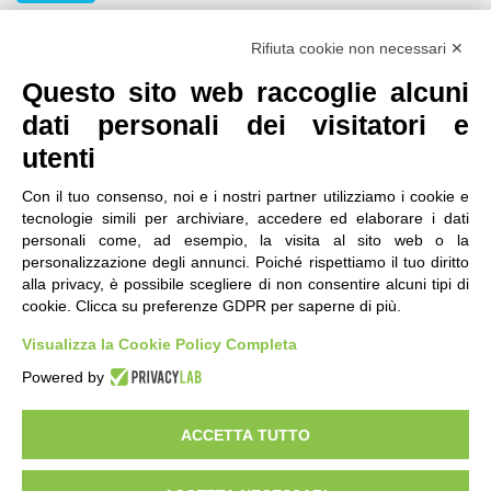
Seguici
Rifiuta cookie non necessari ✕
Questo sito web raccoglie alcuni
dati personali dei visitatori e
utenti
Con il tuo consenso, noi e i nostri partner utilizziamo i cookie e
tecnologie simili per archiviare, accedere ed elaborare i dati
personali come, ad esempio, la visita al sito web o la
contatti
|
qualità
|
accessibilità
|
privacy
|
note legali
personalizzazione degli annunci. Poiché rispettiamo il tuo diritto
alla privacy, è possibile scegliere di non consentire alcuni tipi di
IRES Piemonte - Istituto di Ricerche Economico
cookie. Clicca su preferenze GDPR per saperne di più.
Sociali del Piemonte
Via Nizza 18, 10125 Torino - C.F.80084650011
Visualizza la Cookie Policy Completa
P.Iva 04328830015
© 2018 All Rights Reserved
Powered by
CREATIVE COMMONS - Il contenuto di questo sito è pubblicato in licenza
Creative Commons
ACCETTA TUTTO
"Attribuzione - Non Commerciale - Condividi allo stesso modo"