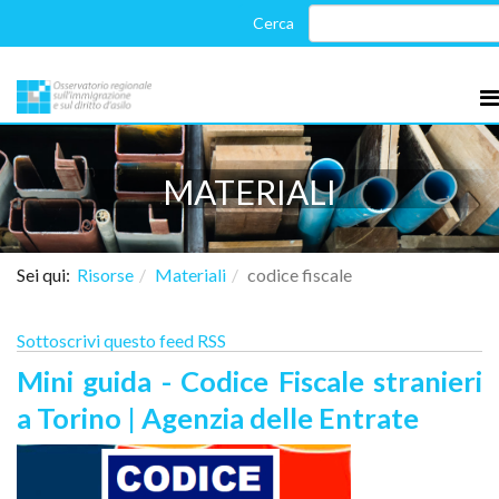
MATERIALI
Sei qui:
Risorse
Materiali
codice fiscale
Sottoscrivi questo feed RSS
Mini guida - Codice Fiscale stranieri
a Torino | Agenzia delle Entrate