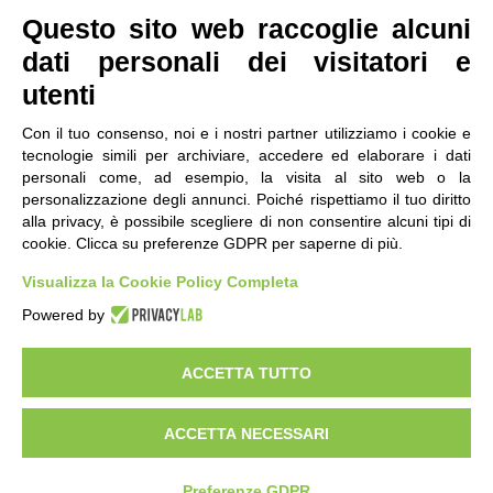
Questo sito web raccoglie alcuni
dati personali dei visitatori e
utenti
Con il tuo consenso, noi e i nostri partner utilizziamo i cookie e
tecnologie simili per archiviare, accedere ed elaborare i dati
personali come, ad esempio, la visita al sito web o la
contatti
|
qualità
|
accessibilità
|
privacy
|
note legali
personalizzazione degli annunci. Poiché rispettiamo il tuo diritto
alla privacy, è possibile scegliere di non consentire alcuni tipi di
IRES Piemonte - Istituto di Ricerche Economico
cookie. Clicca su preferenze GDPR per saperne di più.
Sociali del Piemonte
Via Nizza 18, 10125 Torino - C.F.80084650011
Visualizza la Cookie Policy Completa
P.Iva 04328830015
© 2018 All Rights Reserved
Powered by
CREATIVE COMMONS - Il contenuto di questo sito è pubblicato in licenza
Creative Commons
ACCETTA TUTTO
"Attribuzione - Non Commerciale - Condividi allo stesso modo"
ACCETTA NECESSARI
Preferenze GDPR