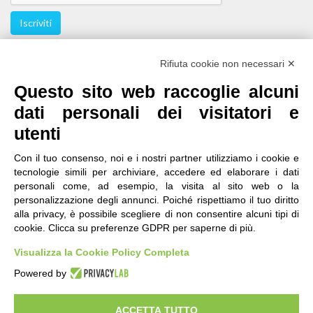
Iscriviti
Seguici
Rifiuta cookie non necessari ✕
Questo sito web raccoglie alcuni
dati personali dei visitatori e
utenti
Con il tuo consenso, noi e i nostri partner utilizziamo i cookie e
tecnologie simili per archiviare, accedere ed elaborare i dati
personali come, ad esempio, la visita al sito web o la
contatti
|
qualità
|
accessibilità
|
privacy
|
note legali
personalizzazione degli annunci. Poiché rispettiamo il tuo diritto
alla privacy, è possibile scegliere di non consentire alcuni tipi di
IRES Piemonte - Istituto di Ricerche Economico
cookie. Clicca su preferenze GDPR per saperne di più.
Sociali del Piemonte
Via Nizza 18, 10125 Torino - C.F.80084650011
Visualizza la Cookie Policy Completa
P.Iva 04328830015
© 2018 All Rights Reserved
Powered by
CREATIVE COMMONS - Il contenuto di questo sito è pubblicato in licenza
Creative Commons
ACCETTA TUTTO