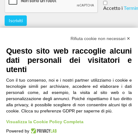
Accetto i
Termin
Iscriviti
Seguici
Rifiuta cookie non necessari ✕
Questo sito web raccoglie alcuni
dati personali dei visitatori e
utenti
Con il tuo consenso, noi e i nostri partner utilizziamo i cookie e
tecnologie simili per archiviare, accedere ed elaborare i dati
personali come, ad esempio, la visita al sito web o la
contatti
|
qualità
|
accessibilità
|
privacy
|
note legali
personalizzazione degli annunci. Poiché rispettiamo il tuo diritto
alla privacy, è possibile scegliere di non consentire alcuni tipi di
IRES Piemonte - Istituto di Ricerche Economico
cookie. Clicca su preferenze GDPR per saperne di più.
Sociali del Piemonte
Via Nizza 18, 10125 Torino - C.F.80084650011
Visualizza la Cookie Policy Completa
P.Iva 04328830015
© 2018 All Rights Reserved
Powered by