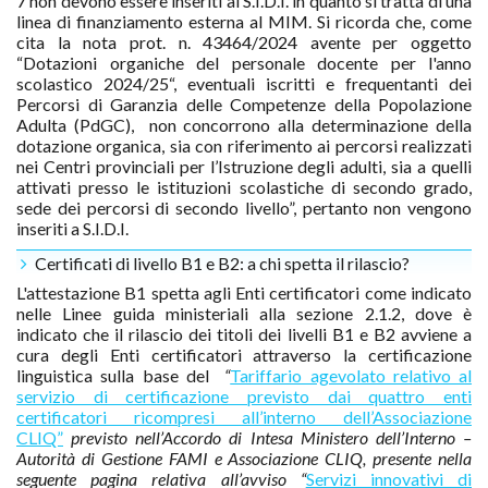
7 non devono essere inseriti al S.I.D.I. in quanto si tratta di una
linea di finanziamento esterna al MIM. Si ricorda che, come
cita la nota prot. n. 43464/2024 avente per oggetto
“Dotazioni organiche del personale docente per l'anno
scolastico 2024/25“, eventuali iscritti e frequentanti dei
Percorsi di Garanzia delle Competenze della Popolazione
Adulta (PdGC), non concorrono alla determinazione della
dotazione organica, sia con riferimento ai percorsi realizzati
nei Centri provinciali per l’Istruzione degli adulti, sia a quelli
attivati presso le istituzioni scolastiche di secondo grado,
sede dei percorsi di secondo livello”, pertanto non vengono
inseriti a S.I.D.I.
Certificati di livello B1 e B2: a chi spetta il rilascio?
L'attestazione B1 spetta agli Enti certificatori come indicato
nelle Linee guida ministeriali alla sezione 2.1.2, dove è
indicato che il rilascio dei titoli dei livelli B1 e B2 avviene a
cura degli Enti certificatori attraverso la certificazione
linguistica sulla base del
“
Tariffario agevolato relativo al
servizio di certificazione previsto dai quattro enti
certificatori ricompresi all’interno dell’Associazione
CLIQ”
previsto nell’Accordo di Intesa Ministero dell’Interno –
Autorità di Gestione FAMI e Associazione CLIQ, presente nella
seguente pagina relativa all’avviso “
Servizi innovativi di