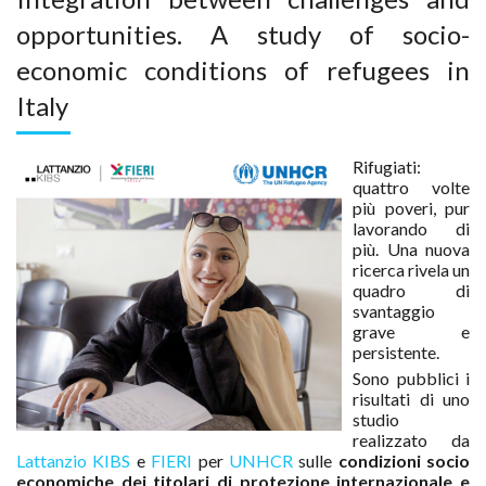
opportunities. A study of socio-
economic conditions of refugees in
Italy
Rifugiati:
quattro volte
più poveri, pur
lavorando di
più. Una nuova
ricerca rivela un
quadro di
svantaggio
grave e
persistente.
Sono pubblici i
risultati di uno
studio
realizzato da
Lattanzio KIBS
e
FIERI
per
UNHCR
sulle
condizioni socio
economiche dei titolari di protezione internazionale e