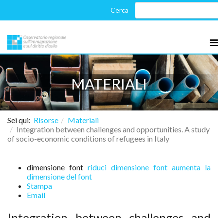
MATERIALI
Sei qui:
Risorse
Materiali
Integration between challenges and opportunities. A study
of socio-economic conditions of refugees in Italy
dimensione font
riduci dimensione font
aumenta la
dimensione del font
Stampa
Email
Integration between challenges and