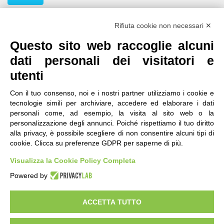
Seguici
Rifiuta cookie non necessari ✕
Questo sito web raccoglie alcuni
dati personali dei visitatori e
utenti
Con il tuo consenso, noi e i nostri partner utilizziamo i cookie e
tecnologie simili per archiviare, accedere ed elaborare i dati
personali come, ad esempio, la visita al sito web o la
contatti
|
qualità
|
accessibilità
|
privacy
|
note legali
personalizzazione degli annunci. Poiché rispettiamo il tuo diritto
alla privacy, è possibile scegliere di non consentire alcuni tipi di
IRES Piemonte - Istituto di Ricerche Economico
cookie. Clicca su preferenze GDPR per saperne di più.
Sociali del Piemonte
Via Nizza 18, 10125 Torino - C.F.80084650011
Visualizza la Cookie Policy Completa
P.Iva 04328830015
© 2018 All Rights Reserved
Powered by
CREATIVE COMMONS - Il contenuto di questo sito è pubblicato in licenza
Creative Commons
ACCETTA TUTTO
"Attribuzione - Non Commerciale - Condividi allo stesso modo"