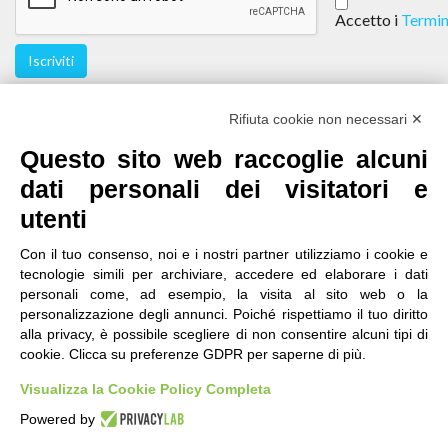
Accetto i
Termin
Iscriviti
Seguici
Rifiuta cookie non necessari ✕
Questo sito web raccoglie alcuni
dati personali dei visitatori e
utenti
Con il tuo consenso, noi e i nostri partner utilizziamo i cookie e
tecnologie simili per archiviare, accedere ed elaborare i dati
personali come, ad esempio, la visita al sito web o la
contatti
|
qualità
|
accessibilità
|
privacy
|
note legali
personalizzazione degli annunci. Poiché rispettiamo il tuo diritto
alla privacy, è possibile scegliere di non consentire alcuni tipi di
IRES Piemonte - Istituto di Ricerche Economico
cookie. Clicca su preferenze GDPR per saperne di più.
Sociali del Piemonte
Via Nizza 18, 10125 Torino - C.F.80084650011
Visualizza la Cookie Policy Completa
P.Iva 04328830015
© 2018 All Rights Reserved
Powered by