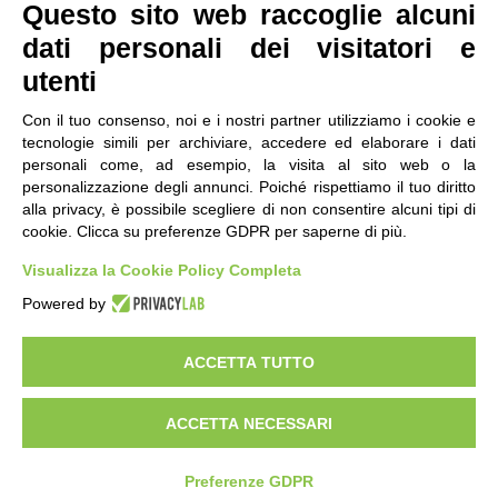
Questo sito web raccoglie alcuni
dati personali dei visitatori e
utenti
Con il tuo consenso, noi e i nostri partner utilizziamo i cookie e
tecnologie simili per archiviare, accedere ed elaborare i dati
personali come, ad esempio, la visita al sito web o la
contatti
|
qualità
|
accessibilità
|
privacy
|
note legali
personalizzazione degli annunci. Poiché rispettiamo il tuo diritto
alla privacy, è possibile scegliere di non consentire alcuni tipi di
IRES Piemonte - Istituto di Ricerche Economico
cookie. Clicca su preferenze GDPR per saperne di più.
Sociali del Piemonte
Via Nizza 18, 10125 Torino - C.F.80084650011
Visualizza la Cookie Policy Completa
P.Iva 04328830015
© 2018 All Rights Reserved
Powered by
CREATIVE COMMONS - Il contenuto di questo sito è pubblicato in licenza
Creative Commons
ACCETTA TUTTO
"Attribuzione - Non Commerciale - Condividi allo stesso modo"
ACCETTA NECESSARI
Preferenze GDPR