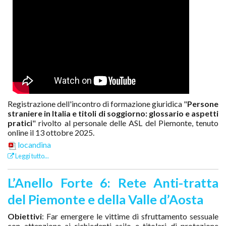
Registrazione dell'incontro di formazione giuridica "
Persone
straniere in Italia e titoli di soggiorno: glossario e aspetti
pratici
" rivolto al personale delle ASL del Piemonte, tenuto
online il 13 ottobre 2025.
locandina
Leggi tutto...
L’Anello Forte 6: Rete Anti-tratta
del Piemonte e della Valle d’Aosta
Obiettivi
: Far emergere le vittime di sfruttamento sessuale
con attenzione ai richiedenti asilo e titolari di protezione