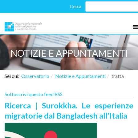
NOTIZIE E APPUNTAMENTI
Sei qui:
Osservatorio
Notizie e Appuntamenti
tratta
Sottoscrivi questo feed RSS
Ricerca | Surokkha. Le esperienze
migratorie dal Bangladesh all’Italia