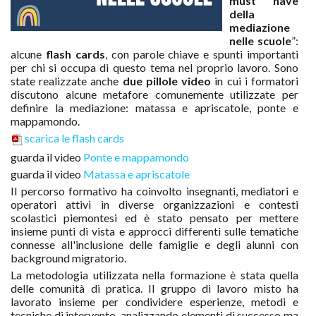
must have
della
mediazione
nelle scuole
”:
alcune
flash cards
, con parole chiave e spunti importanti
per chi si occupa di questo tema nel proprio lavoro. Sono
state realizzate anche
due pillole video
in cui i formatori
discutono alcune metafore comunemente utilizzate per
definire la mediazione: matassa e apriscatole, ponte e
mappamondo.
scarica le flash cards
guarda il video
Ponte e mappamondo
guarda il video
Matassa e apriscatole
Il percorso formativo ha coinvolto insegnanti, mediatori e
operatori attivi in diverse organizzazioni e contesti
scolastici piemontesi ed è stato pensato per mettere
insieme punti di vista e approcci differenti sulle tematiche
connesse all'inclusione delle famiglie e degli alunni con
background migratorio.
La metodologia utilizzata nella formazione è stata quella
delle comunità di pratica. Il gruppo di lavoro misto ha
lavorato insieme per condividere esperienze, metodi e
tecniche di intervento, analizzando elementi di successo ma