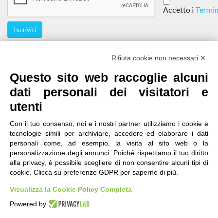
Accetto i
Termin
Iscriviti
Seguici
Rifiuta cookie non necessari ✕
Questo sito web raccoglie alcuni
dati personali dei visitatori e
utenti
Con il tuo consenso, noi e i nostri partner utilizziamo i cookie e
tecnologie simili per archiviare, accedere ed elaborare i dati
personali come, ad esempio, la visita al sito web o la
contatti
|
qualità
|
accessibilità
|
privacy
|
note legali
personalizzazione degli annunci. Poiché rispettiamo il tuo diritto
alla privacy, è possibile scegliere di non consentire alcuni tipi di
IRES Piemonte - Istituto di Ricerche Economico
cookie. Clicca su preferenze GDPR per saperne di più.
Sociali del Piemonte
Via Nizza 18, 10125 Torino - C.F.80084650011
Visualizza la Cookie Policy Completa
P.Iva 04328830015
© 2018 All Rights Reserved
Powered by