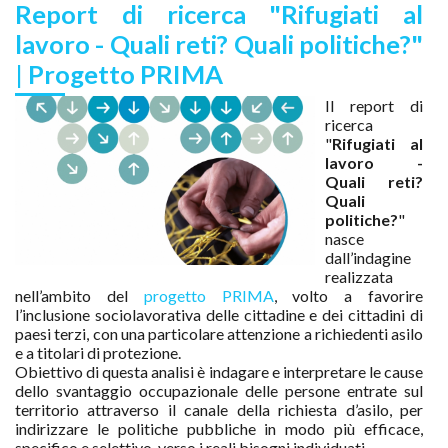
Report di ricerca "Rifugiati al
lavoro - Quali reti? Quali politiche?"
| Progetto PRIMA
Il report di
ricerca
"
Rifugiati al
lavoro -
Quali reti?
Quali
politiche?
"
nasce
dall’indagine
realizzata
nell’ambito del
progetto PRIMA
, volto a favorire
l’inclusione sociolavorativa delle cittadine e dei cittadini di
paesi terzi, con una particolare attenzione a richiedenti asilo
e a titolari di protezione.
Obiettivo di questa analisi è indagare e interpretare le cause
dello svantaggio occupazionale delle persone entrate sul
territorio attraverso il canale della richiesta d’asilo, per
indirizzare le politiche pubbliche in modo più efficace,
specifico e selettivo, verso i reali bisogni individuati.