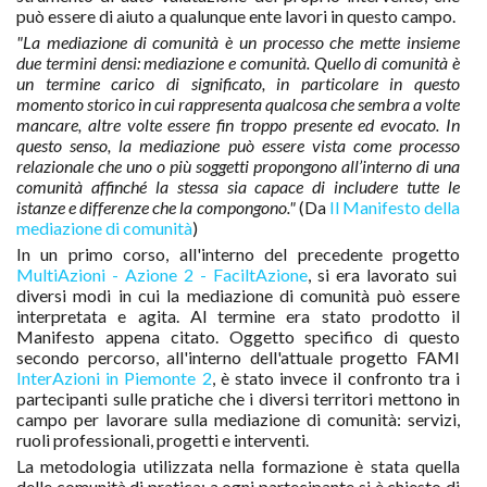
può essere di aiuto a qualunque ente lavori in questo campo.
"La mediazione di comunità è un processo che mette insieme
due termini densi: mediazione e comunità. Quello di comunità è
un termine carico di significato, in particolare in questo
momento storico in cui rappresenta qualcosa che sembra a volte
mancare, altre volte essere fin troppo presente ed evocato. In
questo senso, la mediazione può essere vista come processo
relazionale che uno o più soggetti propongono all’interno di una
comunità affinché la stessa sia capace di includere tutte le
istanze e differenze che la compongono."
(Da
Il Manifesto della
mediazione di comunità
)
In un primo corso, all'interno del precedente progetto
MultiAzioni - Azione 2 - FaciltAzione
, si era lavorato sui
diversi modi in cui la mediazione di comunità può essere
interpretata e agita. Al termine era stato prodotto il
Manifesto appena citato. Oggetto specifico di questo
secondo percorso, all'interno dell'attuale progetto FAMI
InterAzioni in Piemonte 2
, è stato invece il confronto tra i
partecipanti sulle pratiche che i diversi territori mettono in
campo per lavorare sulla mediazione di comunità: servizi,
ruoli professionali, progetti e interventi.
La metodologia utilizzata nella formazione è stata quella
delle comunità di pratica: a ogni partecipante si è chiesto di