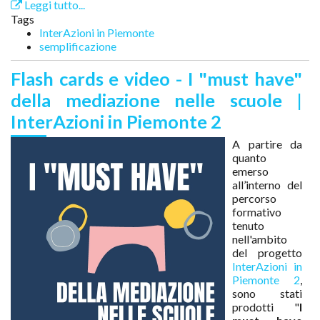
Leggi tutto...
Tags
InterAzioni in Piemonte
semplificazione
Flash cards e video - I "must have"
della mediazione nelle scuole |
InterAzioni in Piemonte 2
A partire da
quanto
emerso
all’interno del
percorso
formativo
tenuto
nell'ambito
del progetto
InterAzioni in
Piemonte 2
,
sono stati
prodotti "
I