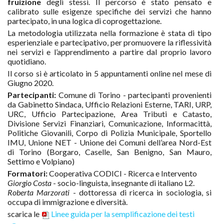
fruizione
degli stessi. Il percorso è stato pensato e
calibrato sulle esigenze specifiche dei servizi che hanno
partecipato, in una logica di coprogettazione.
La metodologia utilizzata nella formazione è stata di tipo
esperienziale e partecipativo, per promuovere la riflessività
nei servizi e l’apprendimento a partire dal proprio lavoro
quotidiano.
Il corso si è articolato in 5 appuntamenti online nel mese di
Giugno 2020.
Partecipanti:
Comune di Torino - partecipanti provenienti
da Gabinetto Sindaca, Ufficio Relazioni Esterne, TARI, URP,
URC, Ufficio Partecipazione, Area Tributi e Catasto,
Divisione Servizi Finanziari, Comunicazione, Informacittà,
Politiche Giovanili, Corpo di Polizia Municipale, Sportello
IMU, Unione NET - Unione dei Comuni dell’area Nord-Est
di Torino (Borgaro, Caselle, San Benigno, San Mauro,
Settimo e Volpiano)
Formatori:
Cooperativa CODICI - Ricerca e Intervento
Giorgio Costa
- socio-linguista, insegnante di italiano L2.
Roberta Marzorati
- dottoressa di ricerca in sociologia, si
occupa di immigrazione e diversità.
scarica le
Linee guida per la semplificazione dei testi