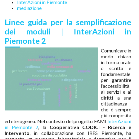
InterAzioni in Piemonte
mediazione
Linee guida per la semplificazione
dei moduli | InterAzioni in
Piemonte 2
Comunicare in
modo chiaro
in forma orale
o scritta è
fondamentale
per garantire
l’accessibilità
ai servizi e ai
diritti a una
cittadinanza
che è sempre
più composita
ed eterogenea. Nel contesto del progetto FAMI
InterAzioni
in Piemonte 2
, la
Cooperativa CODICI - Ricerca e
Intervento
, in collaborazione con IRES Piemonte, ha
proposto un percorso laboratoriale e formativo per il