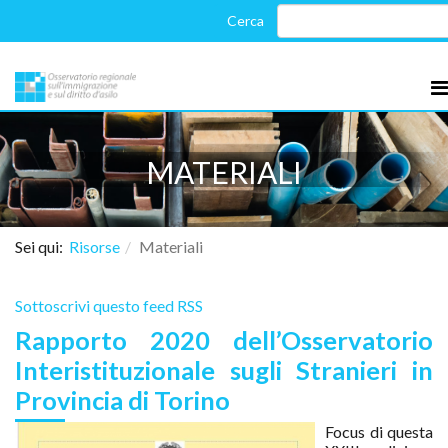
MATERIALI
Sei qui:
Risorse
Materiali
Sottoscrivi questo feed RSS
Rapporto 2020 dell’Osservatorio
Interistituzionale sugli Stranieri in
Provincia di Torino
Focus di questa