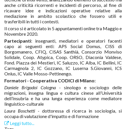
anche criticità ricorrenti e incidenti di percorso, al fine di
ricavare idee e indicazioni operative relative alla
mediazione in ambito scolastico che fossero utili e
trasferibili in tutti i contesti.
Il corso si è articolato in 5 appuntamenti online tra Maggio e
Novembre 2020.
Partecipanti
: insegnanti, mediatori e operatori facenti
capo ai seguenti enti: APS Social Domus, CISS di
Borgomanero, CFIQ, CISAS Santhià, Consorzio Monviso
Solidale, Coop. Atypica, Coop. ORSO, Diaconia Valdese,
Fond. Piazza dei Mestieri, IC Saluzzo, IC Alba, IC Bellini, IC
Carmagnola 2, IC Gozzano, IC Luserna S.Giovanni, ICS
Onlus, IC Valle Mosso-Pettinengo.
Formatori - Cooperativa CODICI di Milano:
Daniele Brigadoi Cologna
- sinologo e sociologo delle
migrazioni, insegna lingua e cultura cinese all’Università
dell’Insubria e ha una lunga esperienza come mediatore
linguistico-culturale
Laura Boschetti
- dottoressa di ricerca in sociologia, si
occupa di valutazione d'impatto e di formazione
Leggi tutto...
Tags