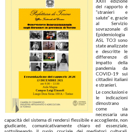
XXIII edizione
del rapporto è
“stranieri e
salute” e, grazie
al
Servizio
sovrazonale di
Epidemiologia
ASL TO3 sono
state analizzate
e descritte le
differenze di
impatto della
pandemia da
COVID
-
19 sui
cittadini italiani
e stranieri.
Le conclusioni e
le indicazioni
dimostrano
come sia
necessaria una
capacità
del sistema di rendersi flessibile e accogliente, non
giudicante, comunicativamente
chiaro ed essenziale,
sottolineando il ruolo cruciale dei mediatori culturali,