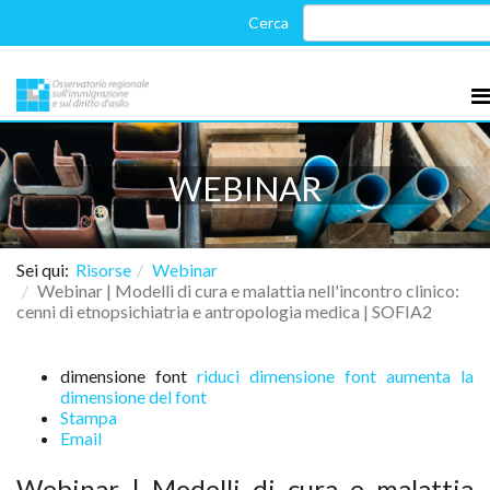
WEBINAR
Sei qui:
Risorse
Webinar
Webinar | Modelli di cura e malattia nell'incontro clinico:
cenni di etnopsichiatria e antropologia medica | SOFIA2
dimensione font
riduci dimensione font
aumenta la
dimensione del font
Stampa
Email
Webinar | Modelli di cura e malattia