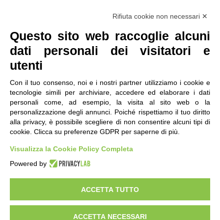
Seguici
Rifiuta cookie non necessari ✕
Questo sito web raccoglie alcuni
dati personali dei visitatori e
utenti
Con il tuo consenso, noi e i nostri partner utilizziamo i cookie e
tecnologie simili per archiviare, accedere ed elaborare i dati
personali come, ad esempio, la visita al sito web o la
contatti
|
qualità
|
accessibilità
|
privacy
|
note legali
personalizzazione degli annunci. Poiché rispettiamo il tuo diritto
alla privacy, è possibile scegliere di non consentire alcuni tipi di
IRES Piemonte - Istituto di Ricerche Economico
cookie. Clicca su preferenze GDPR per saperne di più.
Sociali del Piemonte
Via Nizza 18, 10125 Torino - C.F.80084650011
Visualizza la Cookie Policy Completa
P.Iva 04328830015
© 2018 All Rights Reserved
Powered by
CREATIVE COMMONS - Il contenuto di questo sito è pubblicato in licenza
Creative Commons
ACCETTA TUTTO
"Attribuzione - Non Commerciale - Condividi allo stesso modo"
ACCETTA NECESSARI