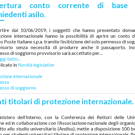
ertura conto corrente di base 
hiedenti asilo.
rtire dal 10/06/2019, i soggetti che hanno presentato doma
ezione internazionale hanno la possibilità di aprire un conto 
o Poste Italiane s.p.a. tramite l’esibizione del solo permesso di so
visorio senza necessità di produrre anche il passaporto. Inol
sso di soggiorno provvisorio sarà accettato per…
gi tutto...
icato in
Novità legislative
zione internazionale
denza
esso di soggiorno
i titolari di protezione internazionale.
inistero dell’Interno, con la Conferenza dei Rettori delle Uni
ane ed in collaborazione con l’Associazione nazionale degli organi
ritto allo studio universitario (Andisu), mette a disposizione 100 b
o per studenti universitari titolare di protezione internazionale. 