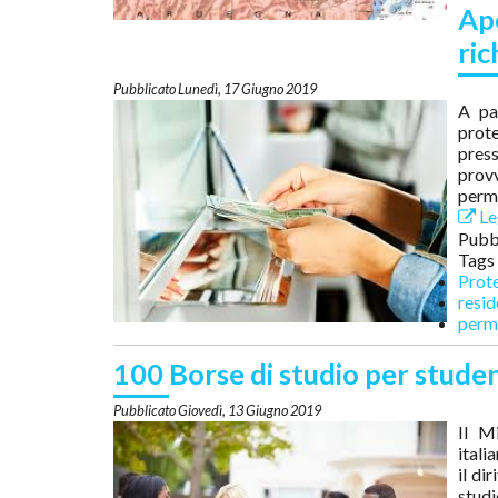
Ap
ric
Lunedì, 17 Giugno 2019
A pa
prot
press
prov
perme
Leg
Pubbl
Tags
Prote
resi
perm
100 Borse di studio per student
Giovedì, 13 Giugno 2019
Il M
itali
il di
studi