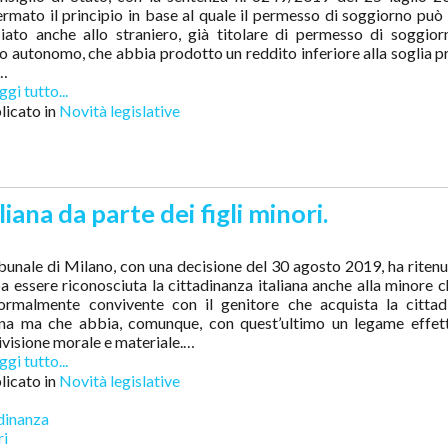
rmato il principio in base al quale il permesso di soggiorno può
ciato anche allo straniero, già titolare di permesso di soggio
o autonomo, che abbia prodotto un reddito inferiore alla soglia p
i…
gi tutto...
icato in
Novità legislative
iana da parte dei figli minori.
ibunale di Milano, con una decisione del 30 agosto 2019, ha riten
 essere riconosciuta la cittadinanza italiana anche alla minore 
formalmente convivente con il genitore che acquista la cittad
iana ma che abbia, comunque, con quest’ultimo un legame effett
visione morale e materiale.…
gi tutto...
icato in
Novità legislative
dinanza
ri