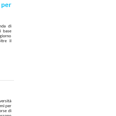
per
nda di
di base
ggiorno
tre il
versità
smi per
orse di
Possono