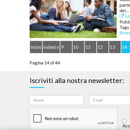
parte
dei…
Leg
Pubbl
Tags
Prote
Inizio
Indietro
9
10
11
12
13
14
Pagina 14 di 44
Iscriviti alla nostra newsletter:
Acc