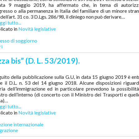
ata 9 maggio 2019, ha affermato che, in tema di autorizz
ngresso o alla permanenza in Italia del familiare di un minore stran
 dell’art. 31 co. 3 D.Lgs. 286/98, il diniego non può derivare…
gi tutto...
icato in
Novità legislative
esso di soggiorno
ri
za bis” (D. L. 53/2019).
uito della pubblicazione sulla G.U, in data 15 giugno 2019 è ent
e il D.L. n. 53 del 14 giugno 2018. Alcune disposizioni riguar
ia dell’immigrazione ed in particolare prevedono la possibilità
tro dell’Interno (di concerto con il Ministro dei Trasporti e quell
sa)…
gi tutto...
icato in
Novità legislative
zione internazionale
grazione