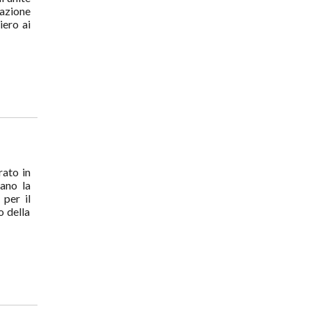
azione
iero ai
rato in
dano la
 per il
o della