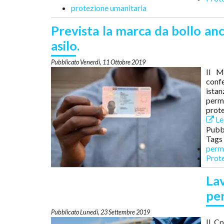
protezione umanitaria
Prevista la marca da bollo an
asilo.
Venerdì, 11 Ottobre 2019
Il M
confe
istan
perme
prote
Leg
Pubbl
Tags
perm
Prote
La
per
Lunedì, 23 Settembre 2019
Il C