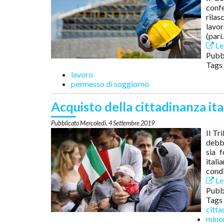
confe
rilas
lavor
(par
Leg
Pubbl
Tags
lavoro
permesso di soggiorno
Acquisto della cittadinanza ital
Mercoledì, 4 Settembre 2019
Il Tr
debba
sia 
ital
condi
Leg
Pubbl
Tags
citta
mino