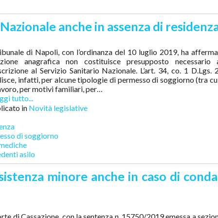
o Nazionale anche in assenza di residenza
ibunale di Napoli, con l’ordinanza del 10 luglio 2019, ha afferm
crizione anagrafica non costituisce presupposto necessario a
iscrizione al Servizio Sanitario Nazionale. L’art. 34, co. 1 D.Lgs.
lisce, infatti, per alcune tipologie di permesso di soggiorno (tra cui
avoro, per motivi familiari, per…
gi tutto...
icato in
Novità legislative
denza
esso di soggiorno
 mediche
edenti asilo
sistenza minore anche in caso di cond
rte di Cassazione, con la sentenza n. 15750/2019 emessa a sezion