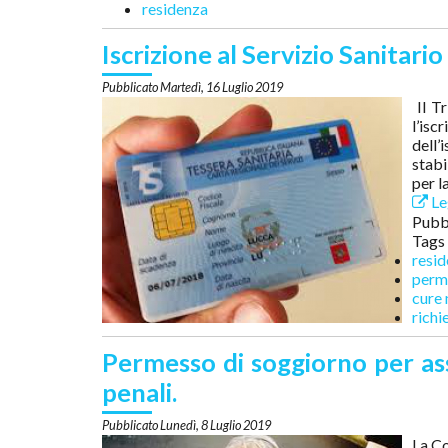
residenza
Iscrizione al Servizio Sanitari
Martedì, 16 Luglio 2019
Il Tr
l’is
dell’
stabi
per l
Leg
Pubbl
Tags
resi
perm
cure
richi
Permesso di soggiorno per as
penali.
Lunedì, 8 Luglio 2019
La Co