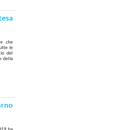
tesa
re che
utte le
cio del
o della
orno
2019 ha