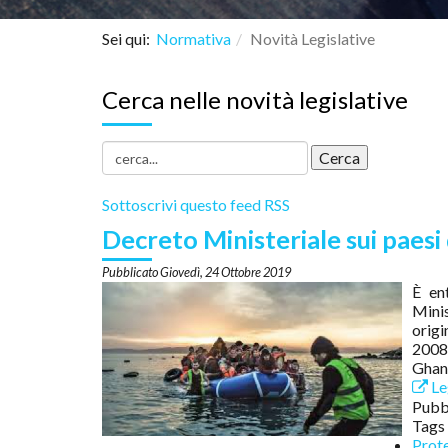
Sei qui:
Normativa
Novità Legislative
Cerca nelle novità legislative
Sottoscrivi questo feed RSS
Decreto Ministeriale sui paesi d
Giovedì, 24 Ottobre 2019
È en
Minis
origi
2008,
Ghan
Leg
Pubbl
Tags
Prote