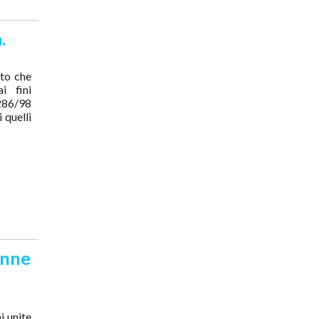
.
ato che
i fini
 286/98
 quelli
anne
i unite