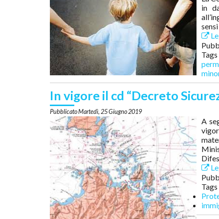
in d
all’i
sensi
Leg
Pubbl
Tags
perm
mino
In vigore il cd “Decreto Sicurez
Martedì, 25 Giugno 2019
A seg
vigor
mater
Minis
Dife
Leg
Pubbl
Tags
Prote
immi