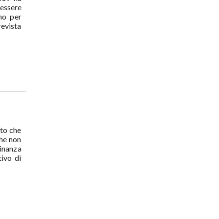
 essere
rno per
revista
uto che
che non
inanza
ivo di