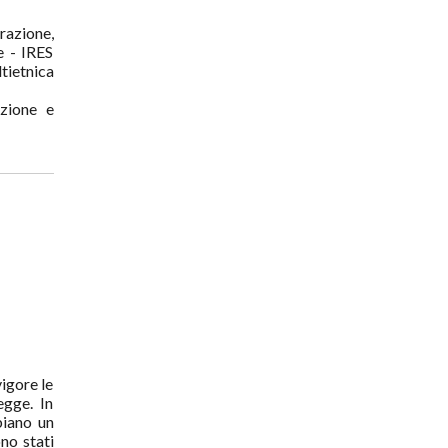
razione,
e - IRES
tietnica
azione e
igore le
egge. In
biano un
no stati