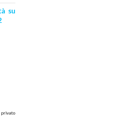
tà su
2
l privato