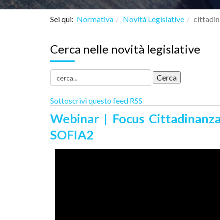
Sei qui:
Normativa
Novità Legislative
cittadi
Cerca nelle novità legislative
Sottoscrivi questo feed RSS
Webinar | Focus Cittadinanza
SOFIA2