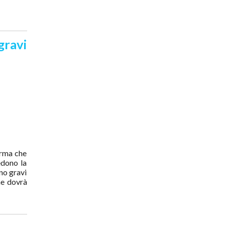
gravi
orma che
edono la
no gravi
ne dovrà