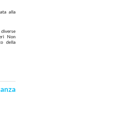
ata alla
 diverse
ieri Non
to della
nanza