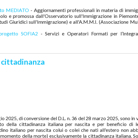
tto MEDIATO
- Aggiornamenti professionali in materia di immig
olo e promossa dall'Osservatorio sull'Immigrazione in Piemont
udi Giuridici sull'Immigrazione) e all'A.M.M.I. (Associazione Mul
progetto SOFIA2
- Servizi e Operatori Formati per l’Integr
 cittadinanza
o 2025, di conversione del D.L. n. 36 del 28 marzo 2025, sono in v
o della cittadinanza italiana per nascita e per beneficio di l
ino italiano per nascita colui o colei che nati all'estero non ab
momento della morte) esclusivamente la cittadinanza italiana. So