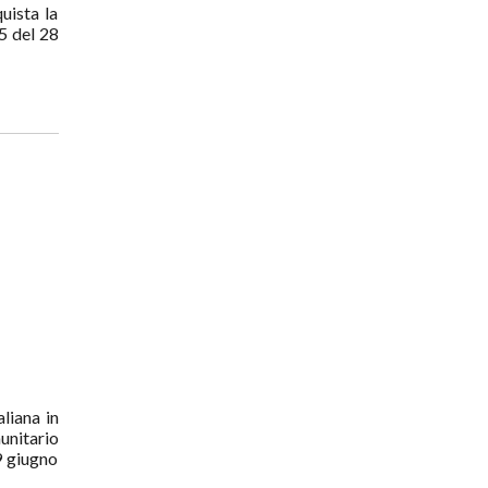
quista la
5 del 28
aliana in
unitario
9 giugno