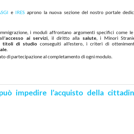
ASGI
e
IRES
aprono la nuova sezione del nostro portale dedic
l'immigrazione, i moduli affrontano argomenti specifici come le
ll'
accesso ai servizi
, il diritto alla
salute
, i Minori Stran
titoli di studio
conseguiti all'estero, i criteri di ottenimen
ale
.
ato di partecipazione al completamento di ogni modulo.
uò impedire l’acquisto della cittadi