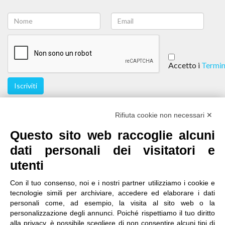
Accetto i
Termin
Iscriviti
Seguici
Rifiuta cookie non necessari ✕
Questo sito web raccoglie alcuni
dati personali dei visitatori e
utenti
Con il tuo consenso, noi e i nostri partner utilizziamo i cookie e
tecnologie simili per archiviare, accedere ed elaborare i dati
personali come, ad esempio, la visita al sito web o la
contatti
|
qualità
|
accessibilità
|
privacy
|
note legali
personalizzazione degli annunci. Poiché rispettiamo il tuo diritto
alla privacy, è possibile scegliere di non consentire alcuni tipi di