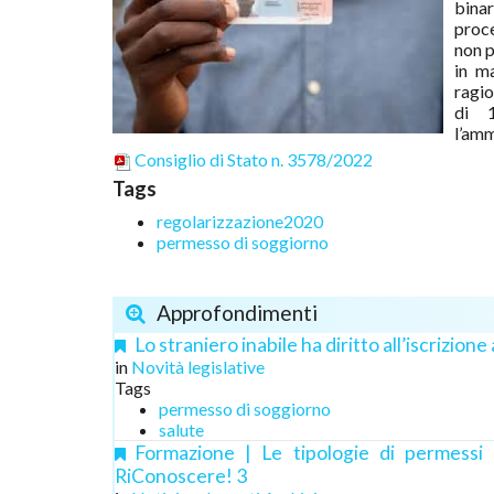
binar
proce
non p
in m
ragio
di 1
l’amm
Consiglio di Stato n. 3578/2022
Tags
regolarizzazione2020
permesso di soggiorno
Approfondimenti
Lo straniero inabile ha diritto all’iscrizione
in
Novità legislative
Tags
permesso di soggiorno
salute
Formazione | Le tipologie di permessi d
RiConoscere! 3