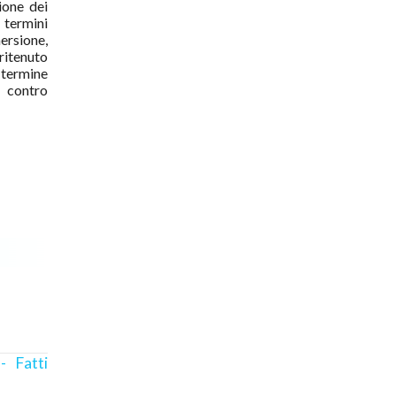
ione dei
 termini
mersione,
ritenuto
l termine
 contro
- Fatti