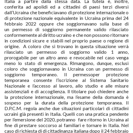
Italia a partire dalla stessa data. La tutela è, inoltre,
conferita
ad apolidi ed a cittadini di paesi terzi diversi
dall’Ucraina che beneficiavano di
protezione internazionale o
di protezione nazionale equivalente in Ucraina prima del 24
febbraio 2022 oppure che soggiornavano sulla base di
un permesso di soggiorno permanente valido rilasciato
conformemente al diritto ucraino e che non possono ritornare
in condizioni sicure e stabili nel proprio paese o regione di
origine.
A coloro che si trovano in questa situazione verrà
rilasciato un permesso di soggiorno valido 1 anno,
prorogabile per un altro anno e revocabile nel caso venga
meno lo stato di emergenza. RImangono, dunque, esclusi
coloro che soggiornavano in Ucraina con un permesso di
soggiorno temporaneo.
Il permessoper protezione
temporanea consente l’iscrizione al Sistema Sanitario
Nazionale e l’accesso al lavoro, allo studio e alle misure
assistenziali e di accoglienza.
ll titolare può chiedere anche
la
protezione internazionale, ma l’esame della domanda è
sospeso per la durata della protezione temporanea.
Il
D.P.C.M. regola anche due situazioni particolari di
cittadini
ucraini già presenti in Italia. Quelli con una pratica pendente
per l’emersione del 2020, potranno fare ritorno in Ucraina al
fine di prestare soccorso ai familiari e tornare in Italia. Nel
caso di richiesta di di cittadinanza italiana dopo il 24 febbraio