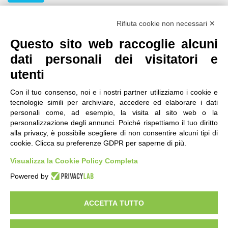
Seguici
Rifiuta cookie non necessari ✕
Questo sito web raccoglie alcuni
dati personali dei visitatori e
utenti
Con il tuo consenso, noi e i nostri partner utilizziamo i cookie e
tecnologie simili per archiviare, accedere ed elaborare i dati
personali come, ad esempio, la visita al sito web o la
contatti
|
qualità
|
accessibilità
|
privacy
|
note legali
personalizzazione degli annunci. Poiché rispettiamo il tuo diritto
alla privacy, è possibile scegliere di non consentire alcuni tipi di
IRES Piemonte - Istituto di Ricerche Economico
cookie. Clicca su preferenze GDPR per saperne di più.
Sociali del Piemonte
Via Nizza 18, 10125 Torino - C.F.80084650011
Visualizza la Cookie Policy Completa
P.Iva 04328830015
© 2018 All Rights Reserved
Powered by
CREATIVE COMMONS - Il contenuto di questo sito è pubblicato in licenza
Creative Commons
ACCETTA TUTTO
"Attribuzione - Non Commerciale - Condividi allo stesso modo"