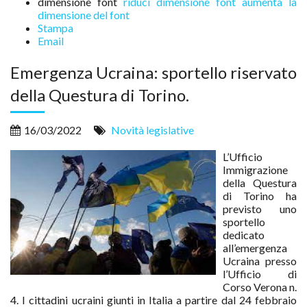
dimensione font
riduci dimensione font
aumenta la
dimensione del font
Stampa
Email
Emergenza Ucraina: sportello riservato
della Questura di Torino.
16/03/2022
Novità legislative
L’Ufficio
Immigrazione
della Questura
di Torino ha
previsto uno
sportello
dedicato
all’emergenza
Ucraina presso
l’Ufficio di
Corso Verona n.
4. I cittadini ucraini giunti in Italia a partire dal 24 febbraio